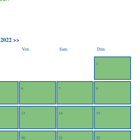
2022
>>
Ven.
Sam.
Dim.
1
6
7
8
13
14
15
20
21
22