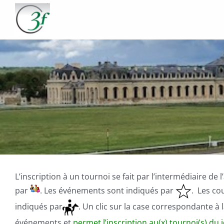
Passer
au
contenu
L’inscription à un tournoi se fait par l’intermédiaire de
par
. Les événements sont indiqués par
. Les co
indiqués par
. Un clic sur la case correspondante à 
événements et
permet l’inscription au(x) tournoi(s) du 