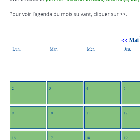
Pour voir l’agenda du mois suivant, cliquer sur >>.
<<
Mai 
Lun.
Mar.
Mer.
Jeu.
2
3
4
5
9
10
11
12
16
17
18
19