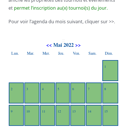
affiche les propriétés des tournois et événements
et
permet l’inscription au(x) tournoi(s) du jour.
Pour voir l’agenda du mois suivant, cliquer sur >>.
<<
Mai 2022
>>
Lun.
Mar.
Mer.
Jeu.
Ven.
Sam.
Dim.
1
2
3
4
5
6
7
8
9
10
11
12
13
14
15