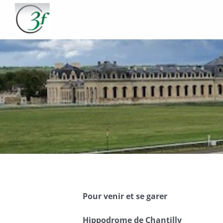
Passer
au
contenu
Pour venir et se garer
Hippodrome de Chantilly