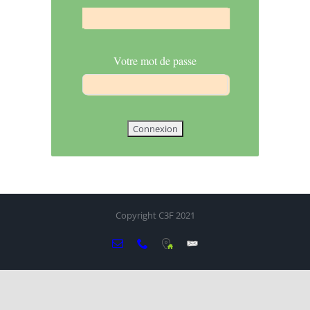
Votre mot de passe
Copyright C3F 2021
Email
Téléphone
Local
BP
404
60500
Chantilly