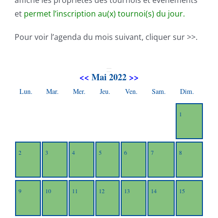
affiche les propriétés des tournois et événements
et
permet l’inscription au(x) tournoi(s) du jour.
Pour voir l’agenda du mois suivant, cliquer sur >>.
<<
Mai 2022
>>
Lun.
Mar.
Mer.
Jeu.
Ven.
Sam.
Dim.
1
2
3
4
5
6
7
8
9
10
11
12
13
14
15