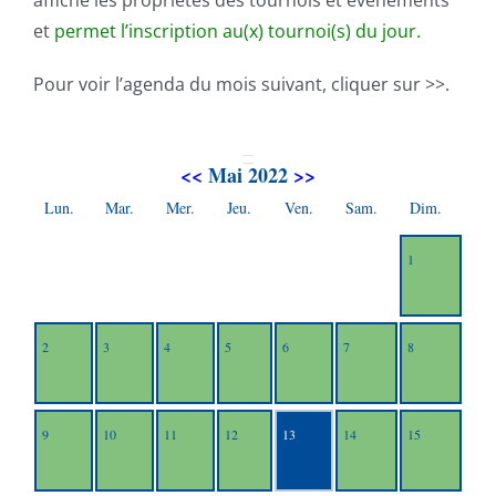
affiche les propriétés des tournois et événements
et
permet l’inscription au(x) tournoi(s) du jour.
Pour voir l’agenda du mois suivant, cliquer sur >>.
<<
Mai 2022
>>
Lun.
Mar.
Mer.
Jeu.
Ven.
Sam.
Dim.
1
2
3
4
5
6
7
8
9
10
11
12
13
14
15