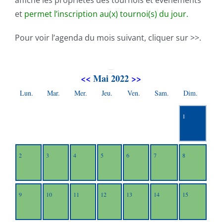
affiche les propriétés des tournois et événements
et
permet l’inscription au(x) tournoi(s) du jour.
Pour voir l’agenda du mois suivant, cliquer sur >>.
<<
Mai 2022
>>
Lun.
Mar.
Mer.
Jeu.
Ven.
Sam.
Dim.
1
2
3
4
5
6
7
8
9
10
11
12
13
14
15